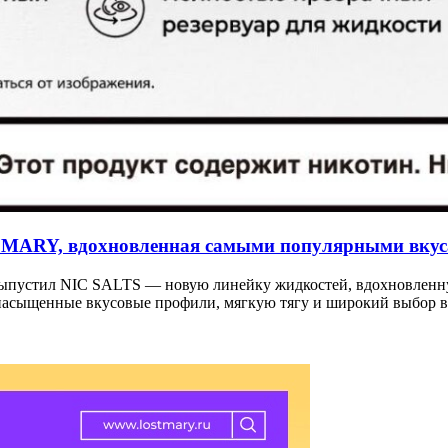
 MARY, вдохновленная самыми популярными вкус
выпустил NIC SALTS — новую линейку жидкостей, вдохновленн
 насыщенные вкусовые профили, мягкую тягу и широкий выбор в