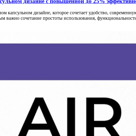
сульном дизайне с повышенной до 25% эффективн
м капсульном дизайне, которое сочетает удобство, современну
ым важно сочетание простоты использования, функциональности