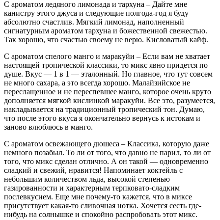
С ароматом ледяного лимонада и тархуна – Дайте мне
канистру этого джуса и следующие полгода-год я буду
абсолютно счастлив. Мягкий лимонад, наполненный
сигнатурным ароматом тархуна и божественной свежестью.
Так хорошо, что счастью своему не верю. Кисловатый кайф.
С ароматом спелого манго и маракуйи – Если вам не хватает
настоящей тропической классики, то микс явно придется по
душе. Вкус — 1 в 1 — эталонный. Но главное, что тут совсем
не много сахара, а это всегда хорошо. Малайзийское не
переслащенное и не переспевшее манго, которое очень круто
дополняется мягкой кислинкой маракуйи. Все это, разумеется,
накладывается на традиционный тропический тон. Думаю,
что после этого вкуса я окончательно вернусь к истокам и
заново влюблюсь в манго.
С ароматом освежающего дюшеса – Классика, которую даже
немного позабыл. То ли от того, что давно не парил, то ли от
того, что микс сделан отлично. А он такой — одновременно
сладкий и свежий, нравится! Напоминает коктейль с
небольшим количеством льда, высокой степенью
газированности и характерным терпковато-сладким
послевкусием. Еще мне почему-то кажется, что в миксе
присутствует какая-то сливочная нотка. Хочется сесть где-
нибудь на солнышке и спокойно распробовать этот микс.