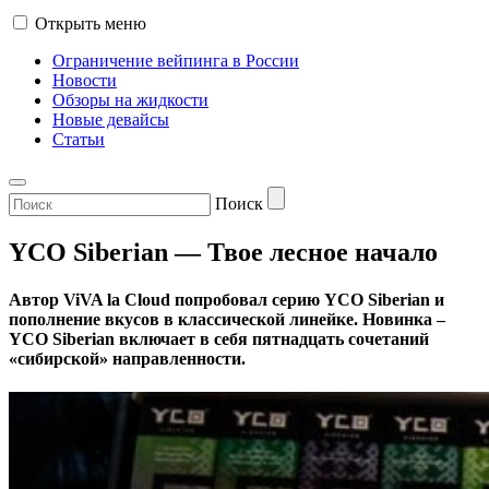
Открыть меню
Ограничение вейпинга в России
Новости
Обзоры на жидкости
Новые девайсы
Статьи
Поиск
YCO Siberian — Твое лесное начало
Автор ViVA la Cloud попробовал серию YCO Siberian и
пополнение вкусов в классической линейке. Новинка –
YCO Siberian включает в себя пятнадцать сочетаний
«сибирской» направленности.