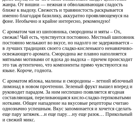
жанра. От вишни — нежная и обволакивающая сладость
ближе к выдоху. Свежесть и травянистость раскрывается
именно благодаря базилику, аккуратно проявляющемуся на
фоне. Необычно и крайне интересно, рекомендую!
С ароматом чая из шиповника, смородины и мяты – Ох,
свежак! Чай есть, чувствуется постоянно. Местный шиповник
постоянно мелькают во вкусе, но надолго не задерживается –
в лучших традициях своего сладко-кисленького ненавязчиво-
освежающего аромата. Смородина же плавно наполняется
мятными мотивами от вдоха до выдоха – причем происходит
это так аутентично, что компоненты прямо чувствуются на
языке. Короче, годнота.
С ароматом яблока, малины и смородины – летний яблочный
лимонад в новом прочтении. Зеленый фрукт вышел вперед и
руководит парадом. За ним неспешно появляется ягодная
составляющая, переливающаяся кисло-сладко-терпковатыми
нотками. Общее нападение на вкусовые рецепторы считаю
однозначно успешным. Вкус запоминается и хочется сделать
еще пару затяжек…и еще пару…ну еще разок… Прикольный
и свежий микс.