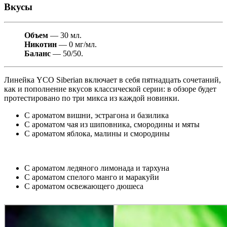
Вкусы
Объем
— 30 мл.
Никотин
— 0 мг/мл.
Баланс
— 50/50.
Линейка YCO Siberian
включает в себя пятнадцать сочетаний,
как и пополнение вкусов классической серии: в обзоре будет
протестировано по три микса из каждой новинки.
С ароматом вишни, эстрагона и базилика
С ароматом чая из шиповника, смородины и мяты
С ароматом яблока, малины и смородины
С ароматом ледяного лимонада и тархуна
С ароматом спелого манго и маракуйи
С ароматом освежающего дюшеса