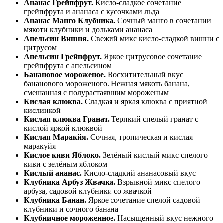
Ананас Грейпфрут.
Кисло-сладкое сочетание
грейпфрута и ананаса с кусочками льда
Ананас Манго Клубника.
Сочный манго в сочетании
мякоти клубники и дольками ананаса
Апельсин Вишня.
Свежий микс кисло-сладкой вишни с
цитрусом
Апельсин Грейпфрут.
Яркое цитрусовое сочетание
грейпфрута с апельсином
Банановое мороженое.
Восхитительный вкус
бананового мороженого. Нежная мякоть банана,
смешанная с полурастаявшим мороженым
Кислая клюква.
Сладкая и яркая клюква с приятной
кислинкой
Кислая клюква Гранат.
Терпкий спелый гранат с
кислой яркой клюквой
Кислая Маракйя.
Сочная, тропическая и кислая
маракуйя
Кислое киви Яблоко.
Зелёный кислый микс спелого
киви с зелёным яблоком
Кислый ананас.
Кисло-сладкий ананасовый вкус
Клубника Арбуз Жвачка.
Взрывной микс спелого
арбуза, садовой клубники со жвачкой
Клубника Банан.
Яркое сочетание спелой садовой
клубники и сочного банана
Клубничное мороженное.
Насыщенный вкус нежного