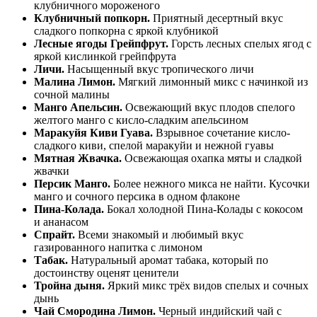
клубничного мороженого
Клубничный попкорн.
Приятный десертный вкус
сладкого попкорна с яркой клубникой
Лесные ягоды Грейпфрут.
Горсть лесных спелых ягод с
яркой кислинкой грейпфрута
Личи.
Насыщенный вкус тропического личи
Малина Лимон.
Мягкий лимонный микс с начинкой из
сочной малины
Манго Апельсин.
Освежающий вкус плодов спелого
желтого манго с кисло-сладким апельсином
Маракуйя Киви Гуава.
Взрывное сочетание кисло-
сладкого киви, спелой маракуйи и нежной гуавы
Мятная Жвачка.
Освежающая охапка мяты и сладкой
жвачки
Персик Манго.
Более нежного микса не найти. Кусочки
манго и сочного персика в одном флаконе
Пина-Колада.
Бокал холодной Пина-Колады с кокосом
и ананасом
Спрайт.
Всеми знакомый и любимый вкус
газированного напитка с лимоном
Табак.
Натуральный аромат табака, который по
достоинству оценят ценители
Тройна дыня.
Яркий микс трёх видов спелых и сочных
дынь
Чай Смородина Лимон.
Черный индийский чай с