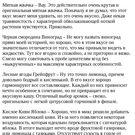
Мятная жвачка – Вау. Это действительно очень крутая и
оригинальная мятная жвачка. Поначалу я не думал, что этот
вкус может меня удивить, но это очень вкусно. Даже некая
травянистость с характерной обволакивающей ноткой
растения чувствуется. Прикольно.
Черная смородина Виноград – Не могу назвать виноград
прямо моей историей, но хорошо, что в этом вкусе он
значительно отличается от того, что мы привыкли видеть в
жидкостях. Тут все ягодно и спокойно, а не приторно и вязко.
Смело могу советовать к пробе ценителям ягод без
«выкрученных» на максимум характерных особенностей.
Лесные ягоды Грейпфрут – Ну это точно лимонад, причем
довольно бодрый и кисленький. В его вкусе хорошо
гармонируют все составляющие. Каждый из них привносит
нечто особенное в сочетание, но не превращает его во
вкусовую кашу. Отличный выбор аромок – свежо,
оригинально с легкой цитрусовой горчинкой в финале.
Кислое Киви Яблоко – Хорошо, что в микс решили добавить
именно кисленький киви. Из-за него появляется некоторая
воздушность, которая идеально перекликается с сигнатурой
яблока. В итоге выходит нечто вроде фруктовой газировки,
или лимонада с газиками. Отсутствует сухость в горле от